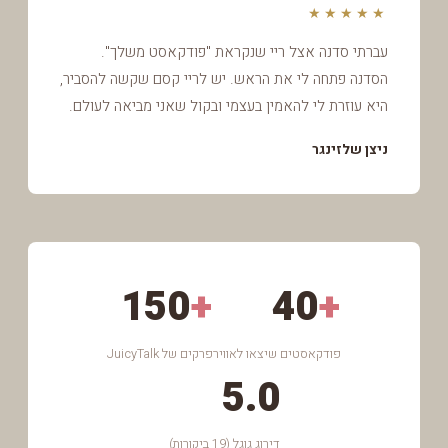
★★★★★
עברתי סדנה אצל ריי שנקראת "פודקאסט משלך".
הסדנה פתחה לי את הראש. יש לריי קסם שקשה להסביר,
היא עוזרת לי להאמין בעצמי ובקול שאני מביאה לעולם.
ניצן שלזינגר
150
+
40
+
פודקאסטים שיצאו לאוויר
פרקים של
JuicyTalk
5.0
דירוג גוגל (19 ביקורות)