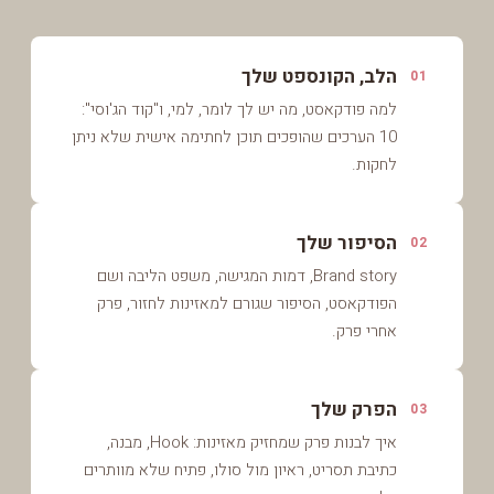
הלב, הקונספט שלך
01
למה פודקאסט, מה יש לך לומר, למי, ו"קוד הג'וסי":
10 הערכים שהופכים תוכן לחתימה אישית שלא ניתן
לחקות.
הסיפור שלך
02
Brand story, דמות המגישה, משפט הליבה ושם
הפודקאסט, הסיפור שגורם למאזינות לחזור, פרק
אחרי פרק.
הפרק שלך
03
איך לבנות פרק שמחזיק מאזינות: Hook, מבנה,
כתיבת תסריט, ראיון מול סולו, פתיח שלא מוותרים