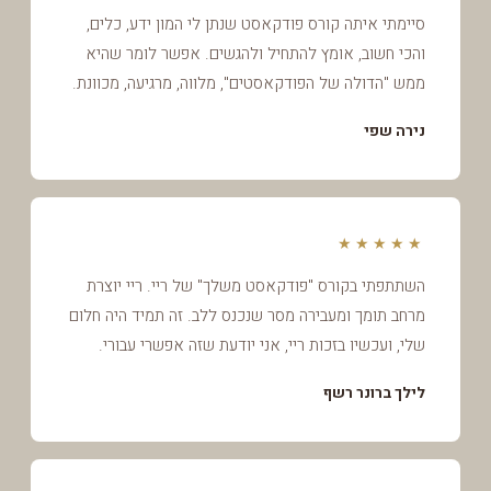
סיימתי איתה קורס פודקאסט שנתן לי המון ידע, כלים,
והכי חשוב, אומץ להתחיל ולהגשים. אפשר לומר שהיא
ממש "הדולה של הפודקאסטים", מלווה, מרגיעה, מכוונת.
נירה שפי
★★★★★
השתתפתי בקורס "פודקאסט משלך" של ריי. ריי יוצרת
מרחב תומך ומעבירה מסר שנכנס ללב. זה תמיד היה חלום
שלי, ועכשיו בזכות ריי, אני יודעת שזה אפשרי עבורי.
לילך ברונר רשף