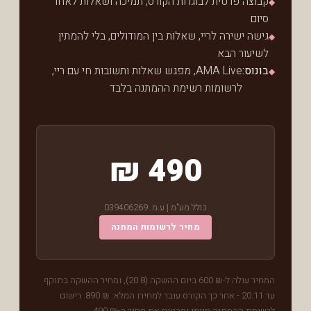
קבוצה פרטית לבוגרות הקורס, תמיכה ושאלות לאחר
◆
סיום
גישה ישירה לריי, שאלות בין המודולים, בלי להמתין
◆
לשיעור הבא
בונוס:
AMA Live, מפגש שאלות ותשובות חי עם ריי,
◆
לרשומות רשימת ההמתנה בלבד
490 ₪
כולל מע"מ | ע.מ.
039406269
מחיר לרשומות המתנה
המחיר עולה ל-
600 ₪
ביום ההשקה (
20.8
), ומחיר ההשקה בתוקף
עד
20.11
- אחר כך הקורס עובר למחירו המלא:
890 ₪
. רישום