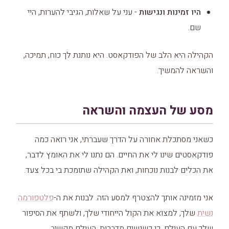
היו זמינות ונגישות
- עני על שאלות, הגיבי להערות, היי
שם.
הקהילה היא הלב של הפודקאסט. היא נותנת לך כוח, תמיכה,
והשראה להמשיך.
מסע של העצמה והשראה
כשאני מסתכלת אחורה על הדרך שעברתי, אני רואה כמה
פודקאסטים שינו לי את החיים. הם נתנו לי את האומץ לדבר,
את הכלים לבנות נוכחות, ואת הקהילה שתומכת בי בכל צעד.
אני מזמינה אותך להצטרף למסע הזה. לבנות את ה-
פלטפורמה
נשית
שלך, למצוא את הקול הייחודי שלך, ולשתף את הסיפור
שלך עם העולם. כי כשנשים מדברות, העולם מקשיב.