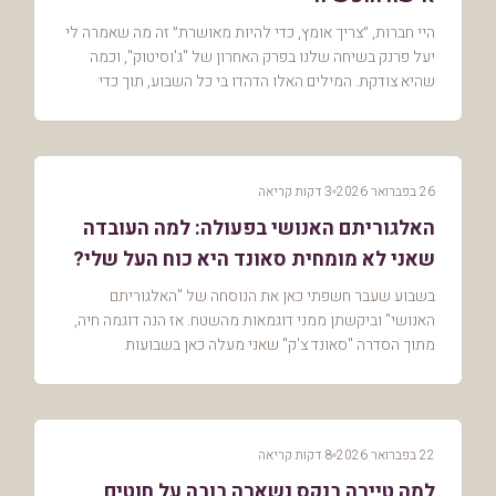
היי חברות, ״צריך אומץ, כדי להיות מאושרת״ זה מה שאמרה לי
יעל פרנק בשיחה שלנו בפרק האחרון של "ג'וסיטוק", וכמה
שהיא צודקת. המילים האלו הדהדו בי כל השבוע, תוך כדי
אזעקות וריצה לממ״ד ועייפות ובלבול ובעיקר...
26 בפברואר 2026
3 דקות קריאה
האלגוריתם האנושי בפעולה: למה העובדה
שאני לא מומחית סאונד היא כוח העל שלי?
(וסקירה על ה-Tonor TD510)
בשבוע שעבר חשפתי כאן את הנוסחה של "האלגוריתם
האנושי" וביקשתן ממני דוגמאות מהשטח. אז הנה דוגמה חיה,
מתוך הסדרה "סאונד צ'ק" שאני מעלה כאן בשבועות
האחרונים, והבוקר שחררתי את הפרק השישי שלה.
כשהחלטתי ליצו...
22 בפברואר 2026
8 דקות קריאה
למה טיירה בנקס נשארה בובה על חוטים,