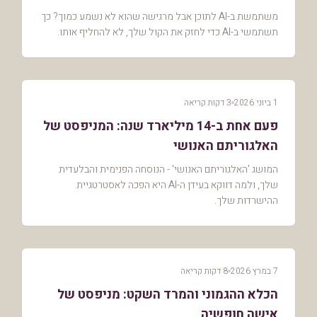
משתמשת ב-AI לתוכן אבל מרגישה שהוא לא נשמע כמוך? כך
תשתמשי ב-AI כדי לחזק את הקול שלך, לא להחליף אותו.
1 ביוני 2026
3 דקות קריאה
פעם אחת ב-14 מיליארד שנה: המניפסט של
האלגוריתם האנושי
המושג 'האלגוריתם האנושי' - הנוסחה הפנימית והבלעדית
שלך, ולמה דווקא בעידן ה-AI היא הפכה לאסטרטגיית
ההישרדות שלך.
7 במרץ 2026
8 דקות קריאה
הכלא ההגמוני והמרד השקט: מניפסט של
אישה חופשיה