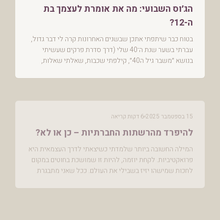
הג׳וס השבועי: מה את אומרת לעצמך בת
ה-12?
בטוח כבר שיתפתי אתכן שבשנים האחרונות קרה לי דבר גדול,
עברתי בשער שנת ה־40 שלי (דרך סדרת פרקים שעשיתי
בנושא ״משבר גיל ה40״, קילפתי שכבות, שאלתי שאלות,
קראתי ספרים) ולאט לאט ובעדינות התקרבתי לילדה שהיית...
15 בספטמבר 2025
6 דקות קריאה
להיפרד מהרשתות החברתיות – כן או לא?
המילה החשובה ביותר שלמדתי כשיצאתי לדרך העצמאית היא
פרואקטיביות. לקחת יוזמה, להיות זו שמושכת בחוטים במקום
לחכות שמישהו יזיז בשבילי את העולם. ככל שאני מתבגרת
אני מצפה מעצמי ומהאנשים סביבי לא רק להגיב למ...
31 באוגוסט 2025
6 דקות קריאה