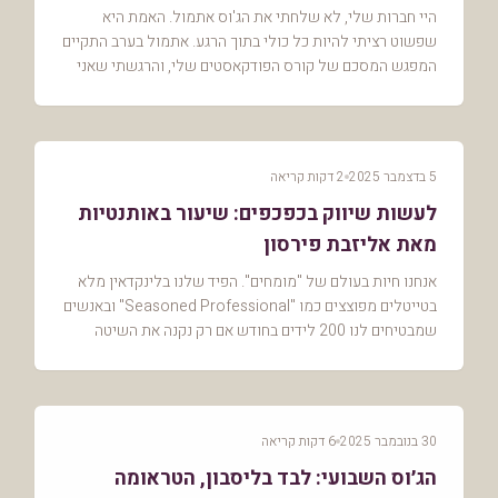
היי חברות שלי, לא שלחתי את הג'וס אתמול. האמת היא
שפשוט רציתי להיות כל כולי בתוך הרגע. אתמול בערב התקיים
המפגש המסכם של קורס הפודקאסטים שלי, והרגשתי שאני
צריכה להיות מרוכזת בנשים המופלאות האלה, ברגע המ...
5 בדצמבר 2025
2 דקות קריאה
לעשות שיווק בכפכפים: שיעור באותנטיות
מאת אליזבת פירסון
אנחנו חיות בעולם של "מומחים". הפיד שלנו בלינקדאין מלא
בטייטלים מפוצצים כמו "Seasoned Professional" ובאנשים
שמבטיחים לנו 200 לידים בחודש אם רק נקנה את השיטה
הסודית שלהם. אבל בתוך הרעש הזה, לפעמים הדבר ...
30 בנובמבר 2025
6 דקות קריאה
הג׳וס השבועי: לבד בליסבון, הטראומה