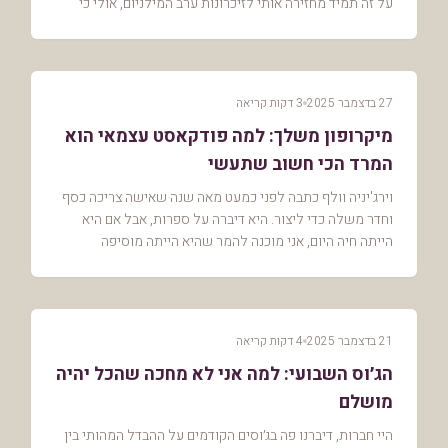
על זה תמיד מחזירה אותי לזיכרונות ערב המילניום, אולי כי
עברו מאז 26 שנים. הייתי אז בכיתה י׳ וי...
27 בדצמבר 2025
3 דקות קריאה
מיקרופון משלך: למה פודקאסט עצמאי הוא
המרד הכי חשוב שתעשי
וירג'יניה וולף כתבה לפני כמעט מאה שנה שאישה צריכה כסף
וחדר משלה כדי ליצור. היא דיברה על ספרות, אבל אם היא
הייתה חיה היום, אני מוכנה להמר שהיא הייתה מוסיפה
לרשימה הזו עוד משהו אחד קטן: מיקרופון. אנחנו ...
21 בדצמבר 2025
4 דקות קריאה
הג׳וס השבועי: למה אני לא מחכה שהכל יהיה
מושלם
היי חברות, דיברנו פה בג׳וסים הקודמים על ההבדל המהותי בין