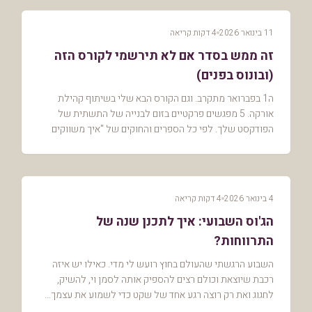
11 בינואר 2026
4 דקות קריאה
זה ממש בסדר אם לא תירשמי לקורס הזה
(ובונוס בפנים)
ה1 בפברואר מתקרב. וגם הקורס הבא שלי בשיתוף קהילת
אורקה. 5 מפגשים פרקטיים בזום לבנייה של התשתית של
הפודקסט שלך. לפי כל הספרים והחוקים של "איך משווקים
נכון", עכשיו זה הזמן שבו אני אמורה להלחיץ אותך.לכת...
4 בינואר 2026
4 דקות קריאה
הג'וס השבועי: איך לתכנן שנה של
התרווחות?
השבוע הרגשתי שהעולם בחוץ רועש לי מדי. כאילו יש איזה
רכבת שיוצאת וכולם רצים להספיק אותה לסמן וי, להשיק,
לחגוג ואת רק רוצה רגע אחד של שקט כדי לשמוע את עצמך...
אז עצרתי. ברור לי שזאת פריבילגיה וזכות שיש ...