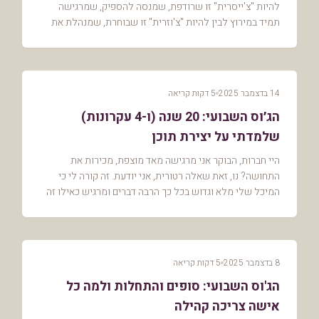
להיות "צ'ייסרית" זו שרודפת, שמנסה להספיק, שמרגישה
תמיד במירוץ לבין להיות "צ'וזרית" זו שבוחרת, שמנהלת את
הקצב, שפועלת מתוך דיוק פנימי. השבוע,...
14 בדצמבר 2025
5 דקות קריאה
הג׳וס השבועי: 20 שנה (ו-4 עקרונות)
שלמדתי על יצירת תוכן
היי חברות, הבוקר אני מרגישה מאד מוצפת, מכירות את
התחושה? נו, זאת שאלה רטורית, אני יודעת. זה קורה לי כי
המיכל שלי מלא וגדוש בכל כך הרבה דברים ומרגיש כאילו זה
עדיין לא הזמן לחבר את הנקודות, ובכל זאת אני...
8 בדצמבר 2025
5 דקות קריאה
הג'וס השבועי: סופים והתחלות ולמה כל
אישה צריכה קהילה