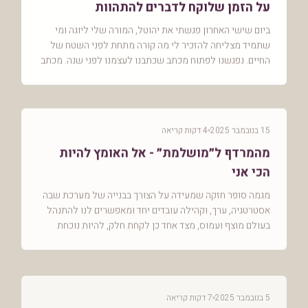
על הזמן שלוקח לדברים להתהוות
ביום שישי האחרון פגשתי את יהוטל, המורה שלי ליוגה ומי
שתמיד מצליחה להזכיר לי מה קורה מתחת לפני השטח של
החיים. נפגשנו לפתוח מכתב שכתבנו לעצמנו לפני שנה. מכתב
שהנחתי באיזושהי מגירה בראש ופשוט… שכחתי ממנו...
15 בנובמבר 2025
4 דקות קריאה
מהמרדף ל״מושלמת״ - אל האומץ להיות
הכי אני
מגמה סופר חזקה שמעידה על הצורך בבנייה של מערכת שבה
אסטרטגיה, ערך, וקהילה עובדים יחד ומאפשרים לנו להתנהל
בעולם מוצף ועמוס, מצד אחד כן לקחת חלק, להיות נוכחת
ולשגשג ומצד שני לייצר גבולות ובסיס יציב וחזק
5 בנובמבר 2025
7 דקות קריאה