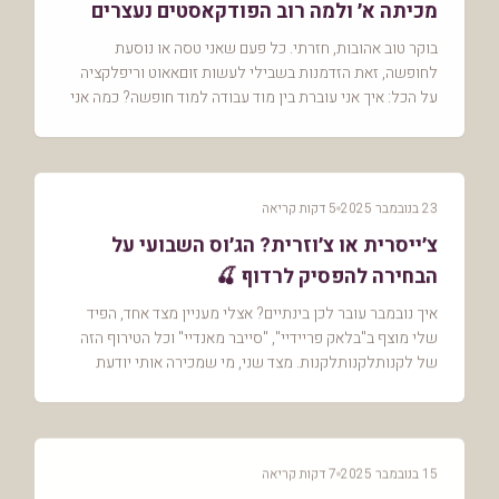
מכיתה א׳ ולמה רוב הפודקאסטים נעצרים
בפרק 10? 🍒
בוקר טוב אהובות, חזרתי. כל פעם שאני טסה או נוסעת
לחופשה, זאת הזדמנות בשבילי לעשות זוםאאוט וריפלקציה
על הכל: איך אני עוברת בין מוד עבודה למוד חופשה? כמה אני
מאפשרת לעצמי לשחרר ולסמוך? והפעם, היה כאן עו...
23 בנובמבר 2025
5 דקות קריאה
צ׳ייסרית או צ׳וזרית? הג׳וס השבועי על
הבחירה להפסיק לרדוף 🍒
איך נובמבר עובר לכן בינתיים? אצלי מעניין מצד אחד, הפיד
שלי מוצף ב"בלאק פריידיי", "סייבר מאנדיי" וכל הטירוף הזה
של לקנותלקנותלקנות. מצד שני, מי שמכירה אותי יודעת
שמעולם לא הייתי מה"קונות בסיילים". אף ...
15 בנובמבר 2025
7 דקות קריאה