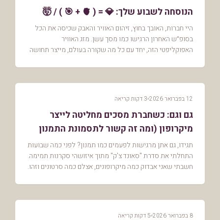
הנוסחה לשבוע שלך: 💎 = ( 🫀 + 🎯 ) / 🤯
היי חברות, האובך בחוץ, זיהום האוויר והאבק שכיסה את הכל
בסופ״ש האחרון הרגישו כמו מסך עשן. מזג האוויר
האפוקליפטי הזה, יחד עם כל מה שקורה בעולם, מייצר תחושה
כוללת של כבדות וקושי: המצב בעולם, העומס הדיגיט...
12 בפברואר 2026
3 דקות קריאה
גם וגם: כשחברת מסכים מחליטה לייצר
מיקרופון (ומה זה קשור לתסמונת התמנון
שלי?)
תגידו, גם אתן מרגישות לפעמים כמו תמנון? לפני כמה שבועות
התחלתי את סדרת "סאונד צ'ק" מתוך איזושהי סקרנות תמימה.
חשבתי שאני אבדוק כמה מיקרופונים, אצלם כמה סרטונים וזהו.
אבל האמת? אני כבר עמוק בפנים, וזה ...
8 בפברואר 2026
5 דקות קריאה