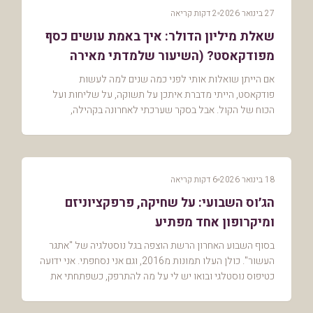
27 בינואר 2026
2 דקות קריאה
שאלת מיליון הדולר: איך באמת עושים כסף
מפודקאסט? (השיעור שלמדתי מאירה
שוסטר)
אם הייתן שואלות אותי לפני כמה שנים למה לעשות
פודקאסט, הייתי מדברת איתכן על תשוקה, על שליחות ועל
הכוח של הקול. אבל בסקר שערכתי לאחרונה בקהילה,
התשובה שלכן הייתה חדמשמעית: רובכן רוצות לדעת איך
הופכים את...
18 בינואר 2026
6 דקות קריאה
הג׳וס השבועי: על שחיקה, פרפקציוניזם
ומיקרופון אחד מפתיע
בסוף השבוע האחרון הרשת הוצפה בגל נוסטלגיה של "אתגר
העשור". כולן העלו תמונות מ2016, וגם אני נסחפתי. אני ידועה
כטיפוס נוסטלגי ובואו יש לי על מה להתרפק, כשפתחתי את
הארכיון שלי, מצאתי שם כתבת שער ב7 ימים...