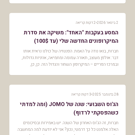
2 בינואר 2026
2 דקות קריאה
המסע בעקבות "האחד": משיקה את סדרת
המיקרופונים החדשה שלי (עד 100$)
חברות, בואו נודה על האמת. הפנטזיה של כולנו נראית אותו
דבר: אולפן מעוצב, תאורה עמומה ומחמיאה, אוזניות גדולות,
ובמרכז הפריים – המיקרופון השחור והגדול הזה. כן, כן,
הShure המפורסם. ההוא שגורם לכל מי שמדבר...
28 בדצמבר 2025
3 דקות קריאה
הג'וס השבועי: שנה של JOMO (ומה למדתי
כשהפסקתי לרדוף)
חברות, זה הג'וס האחרון של השנה. יש באמירות ובסיכומים
האלה אלמנט כל כך דרמטי, נכון? אני לא יודעת למה המחשבה