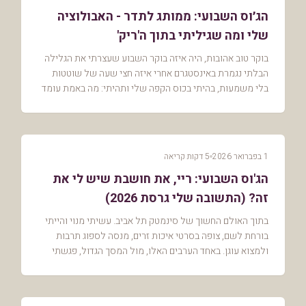
הג׳וס השבועי: ממותג לתדר - האבולוציה
שלי ומה שגיליתי בתוך ה'ריק'
בוקר טוב אהובות, היה איזה בוקר השבוע שעצרתי את הגלילה
הבלתי נגמרת באינסטגרם אחרי איזה חצי שעה של שוטטות
בלי משמעות, בהיתי בכוס הקפה שלי ותהיתי: מה באמת עומד
מאחורי ההרגל הזה להתעדכן באקטואליה על הבוקר...
1 בפברואר 2026
5 דקות קריאה
הג'וס השבועי: ריי, את חושבת שיש לי את
זה? (התשובה שלי גרסת 2026)
בתוך האולם החשוך של סינמטק תל אביב. עשיתי מנוי והייתי
בורחת לשם, צופה בסרטי איכות זרים, מנסה לספוג תרבות
ולמצוא עוגן. באחד הערבים האלו, מול המסך הגדול, פגשתי
לראשונה רעיון ששינה את התפיסה שלי - ההקר