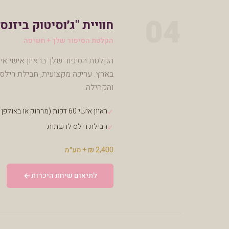
04
חוויית "ג׳וסיטוק ביזנס"
הקלטת הסיפור שלך + חשיפה
בארץ. עריכה מקצועית, חבילת רילס ע
והקהילה.
ראיון אישי 60 דקות (מרחוק או באולפן שותף)
✓
חבילת רילס לרשתות
✓
2,400 ₪ + מע״מ
לתיאום שיחת היכרות