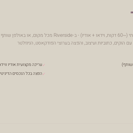
הקלטת הסיפור שלך בראיון אישי איתי (~60 דקות, וידאו + אודיו) - ב-Riverside מכל מקום, או באולפן שותף
ם הוקים, כתוביות ועיצוב, והפצה בערוצי הפודקאסט, הניוזלטר
עריכה מקצועית אודיו ווידא
✓
הפצה בכל הנכסים הדיגיטל
✓