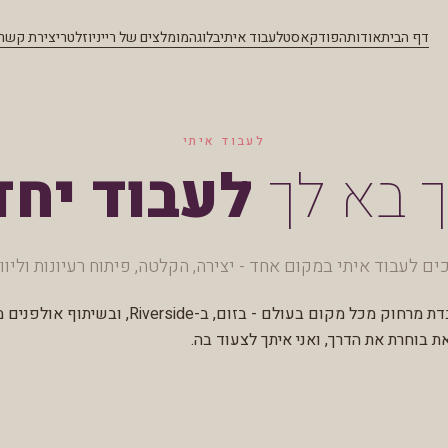
דף הבית
אודות
הפודקאסט
לעבוד איתי
בלוג
המומלצים של ריי
ניוזלטר
יצירת קשר
לעבוד איתי
 בא לך
לעבוד יחד
ים לעבוד איתי במקום אחד - יצירה, הקלטה, פיתוח רעיונות וליווי
אני עובדת מרחוק מכל מקום בעולם - בזום, ב-Riverside, 
ת בוחרת את הדרך, ואני איתך לצעוד בה.