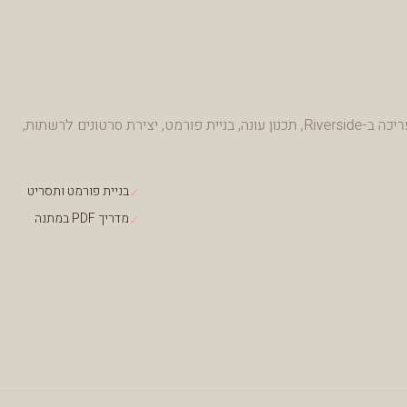
שיעור אישי של 60 דקות: הקלטה ועריכה ב-Riverside, תכנון עונה, בניית פורמט, יצירת סרטונים לרשתות,
בניית פורמט ותסריט
✓
מדריך PDF במתנה
✓