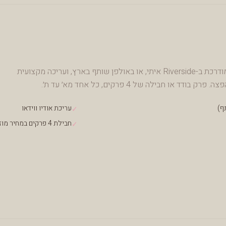
פתרון מלא להפקת פרק - הקלטה מודרכת ב-Riverside איתי, או באולפן שותף בארץ, ועריכה מקצועית
 או חבילה של 4 פרקים, כל אחד מא׳ עד ת׳.
ף)
עריכת אודיו ווידאו
✓
חבילת 4 פרקים במחיר מוזל
✓