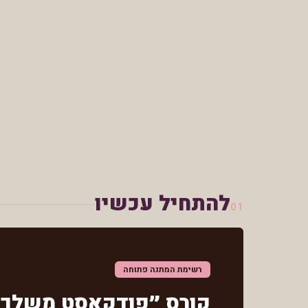
להתחיל עכשיו
01
רשימת המתנה פתוחה
קורס ״פודקאסט משלך״