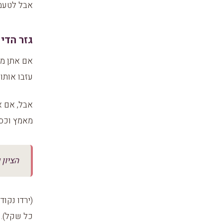
אבל לטעמי
גזר הדין
אם אתן מח
עזבו אותו.
אבל, אם א
מאמץ וכסף
הציון ש
(ירדו נקו
כל שקל).