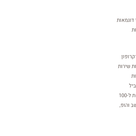
דוגמאות
ת
קרופון
ות שירות
ת
ביל
טכנאי סאונד, ולא לאולפנים מקצועיים. חיפשתי פתרונות נגישים במחיר (מתחת ל-100
ב והופ,