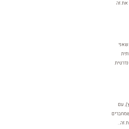
את זה
שאני
תית
נדרטית
אבץ), עם
 טוענים שכשמחברים
זה...