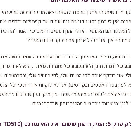
בראש והפיצוח של האלגוריתם
ודמים שיתפתי אתכן שהסדרה הזאת יצאה מורכבת ממה שחשבתי. ל
חית. אין לי המון רקע טכני בסוגים שונים של קפסולות ותדרים. אם 
האלגוריתם האנושי - היו לי המון רעשים. הראש שלי אמר: "מה יגידו
ומחית? איך אני בכלל אבחן את המיקרופונים האלה?"
י תנועה, נפל לי האסימון. הבנתי ש
דווקא העובדה שאני עושה את 
ע של יוצרת תוכן ולא מכובע של מומחית סאונד, היא לא חיסרון -
י.
אני בודקת אותם לפי הטעם שלי, לפי החוויה שלי, ובפרמטרים 
באולפן, בפודקאסטים ובקורסים). אני לא לוקחת אחריות על כל האנ
י מביאה את ה"ג'וס" האמיתי מהשטח. ואין מיקרופון שמדגים את הפער
לבין "היוצרות" יותר טוב מהמיקרופון שבדקתי היום.
שבר את האינטרנט (Tonor TD510)