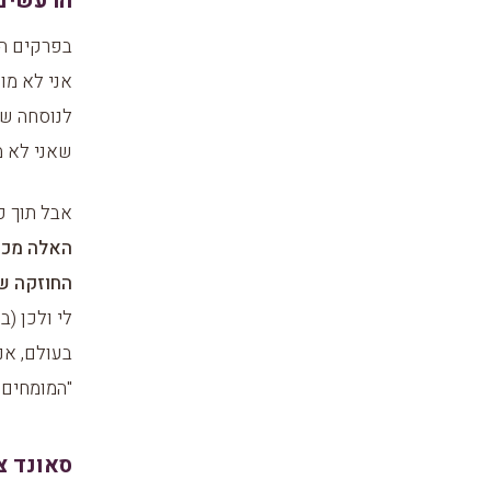
הרעשים 
בפרקים הק
אני לא מומ
לנוסחה של 
שאני לא מ
אבל תוך כד
האלה מכוב
החוזקה של
לי ולכן (
בעולם, אנ
"המומחים" 
סאונד צ'ק פרק 6: המיקרופון ש