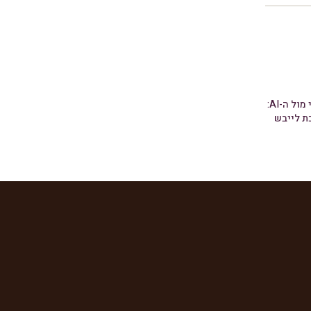
האלגוריתם האנושי מול ה-AI:
ת לייבש