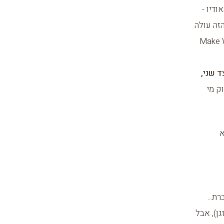
דיו -
זה עולה
א דג שקופץ מהמים, והמסר הוא Make Waves
 שני,
ק מי
א
ת...
ן), אבל