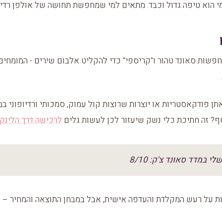
 הוא טיפה גדול וכבד. מתאים למי שמחפשת תחושה של אולפן רדיו
פשות סאונד טהור ו"קריספי" כדי להקליט אלבום שירים - המומחים 
תן פודקאסטריות או יוצרות שרוצות קול עמוק, סמכותי ורדיופוני במ
? זה חתיכת כלי נשק שיעזור לכן לעשות גלים
לרכישה דרך הלינק 
לי במדד סאונד צ'ק: 8/10
דות על רעש המקלדת והעדפה אישית, אבל במבחן התוצאה והמחיר – ה