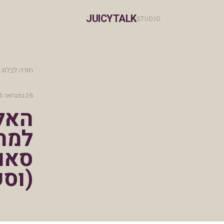
JUICYTALK
STUDIO
חזרה לבלוג
26 בפברואר 2026
האלג
למה
סאונ
(וסקירה