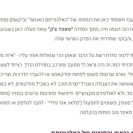
ר חשפתי כאן את הנוסחה של "האלגוריתם האנושי" וביקשתן ממני 
 הנה דוגמה חיה, מתוך הסדרה
"סאונד צ'ק"
שאני מעלה כאן בשבועו
 והבוקר שחררתי את הפרק השישי שלה.
ליצור סדרת רשת על הדבר שאתן הכי שואלות אותי עליו - "איזה מי
 זכרתי כמה זה היה נראה לי מסובך ומורכב בתחילת הדרך. רציתי לעש
י: נשים שרוצות פשוט לפתוח פודקאסט או להעביר הדרכות, וצריכו
שעושה את העבודה בשביל יוצרת תוכן. לא בשביל מוזיקאים, לא בש
ל סטנד), פשוטים לתפעול ("פלאג אנד פליי" - לחבר לטלפון או למחש
סאונד טוב ונוחות בהקלטה.