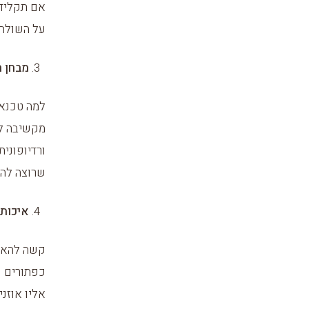
אם תקלידו
על השולחן
מבחן ה
למה טכנאי
מקשיבה לע
ורדיופוני
שרוצה להי
איכות ב
אליו אוזנ