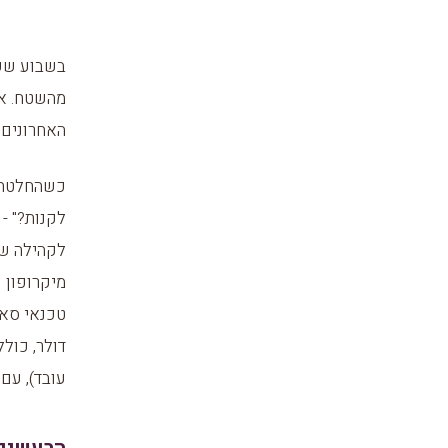
בשבוע שעב
מהשטח. אז
האחרונים,
כשהחלטתי 
לקנות?" -
לקהילה של
מיקרופון 
דולר, כול
עובד), עם 