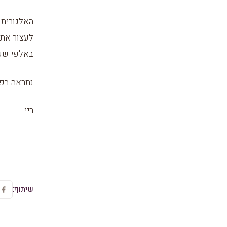
האלגוריתם
לעצור אתכ
באלפי שקל
נתראה בפר
ריי
שיתוף: