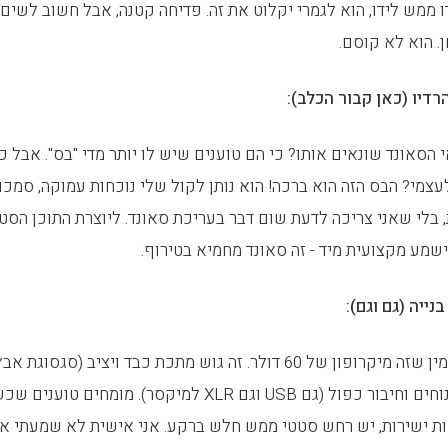
 ממש לידו, הוא לגמרי יקלוט את זה. פדיחה קטנה, אבל חשוב לשים 
. הוא לא קוסם.
רדיו (כאן קבור הכלב):
 הסאונד שונאים אותו? כי הם טוענים שיש לו יותר מדי "בס". אבל כ
צמי? הבס הזה הוא ברכה! הוא נותן לקול שלי נוכחות עמוקה, סמכו
ת, בלי שאני צריכה לדעת שום דבר בעריכת סאונד. ליוצרת התוכן הסט
שמע מקצועית מיד - זה סאונד מחמיא בטירוף.
נייה (גם וגם):
קשה להאמין שזה מיקרופון של 60 דולר. זה גוש מתכת כבד ויציב (סגסוגת 
כפתורים נוחים וחיבור כפול (גם USB וגם XLR למיקסר). מומחים
יות ישירות, יש רחש סטטי ממש חלש ברקע. אני אישית לא שמעתי את 