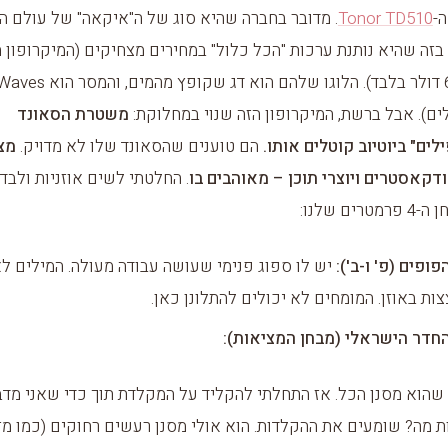
ה-
Tonor TD510
. מדובר בחברה שהיא סוג של ה"איקאה" של עולם האו
 בזה שהיא נותנת ערכות "הכל כלול" במחירים מצחיקים (המיקרופון ה
סביב ה-60 דולר בלבד). הלוגו שלהם הו
ים). אבל ברשת, המיקרופון הזה שנוי במחלוקת:
משטרת הסאונד
לים" ביוטיוב קוטלים אותו.
הם טוענים שהסאונד שלו לא מדויק.
מצד
ודקאסטרים ויוצרי תוכן – מאוהבים בו
. החלטתי לשים אוזניות ולבדו
רים שלנו:
פופים (פ' ו-ב'):
יש לו ספוג פנימי שעושה עבודה מעולה. המילים ל
ות באוזן. המומחים לא יכולים להתלונן כאן.
חדר הישראלי (מבחן המציאות):
 שהוא מסנן הכל. אז התחלתי להקליד על המקלדת תוך כדי שאני מדבר
ות מה? שומעים את ההקלדות. הוא אולי מסנן רעשים רחוקים (כמו מזג