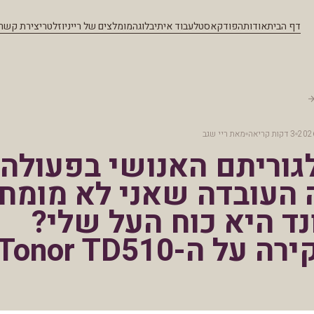
דף הבית
אודות
הפודקאסט
לעבוד איתי
בלוג
המומלצים של ריי
ניוזלטר
יצירת קשר
3 דקות קריאה
מאת
ריי שגב
וריתם האנושי בפעולה:
 העובדה שאני לא מומח
ד היא כוח העל שלי?
 על ה-Tonor TD510)