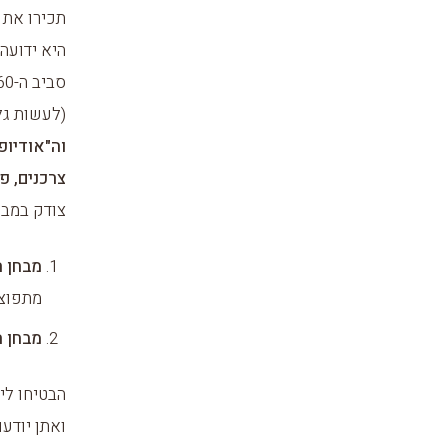
תכירו את 
היא ידועה
(לעשות גל
וה"אודיופי
צרכנים, פ
צודק במבחן ה-4 פרמט
מבחן ה
מתפוצצ
מבחן ה
הבטיחו לי
ואתן יודע