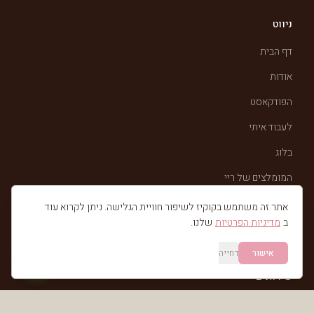
ניווט
דף הבית
אודות
הפודקאסט
לעבוד איתי
בלוג
המומלצים של ריי
ניוזלטר
אתר זה משתמש בקוקיז לשיפור חוויית הגלישה. ניתן לקרוא עוד
ב
מדיניות הפרטיות
שלנו.
יצירת קשר
אישור
דחייה
שירותים
חוויית "ג'וסיטוק ביזנס"