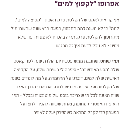
אפרופו ״לקפוץ למים״
אני קוראת לאקט של הקלטת פרק ראשון - ״קפיצה למים״.
למה? כי לא משנה כמה תתכוננו, הפעם הראשונה שתשבו מול
מיקרופון להקלטת פרק, תהיה בהכרח לא צפויה! עד שלא
ניסינו - לא נוכל לדעת איך זה מרגיש.
תמי שוחט
, שחוגגת ממש עכשיו יום הולדת שנה לפודקאסט
שלה ״מסע האורשינה״ - סיפרה לי בשיחה שלנו, על הקפיצה
האישית שלה למים, דיברנו על ההתמדה, על מה לומדים בשנה
של הקלטות ועל איך זה מרגיש לחגוג את אבני הדרך האלו.
שווה האזנה לכל מי שצריכה בוסט של מוטיבציה ובכלל - תמי
היא פודקאסטרית מחוננת, ואחת ששווה להכיר. לחצו על
הפעמון כדי לקבל התראה כשהפרק יעלה לאוויר.