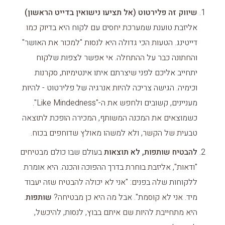
שיווק זה פלירטוט (אל תציעו נישואין בדייט הראשון)
אליזבת טוענת שמערכת יחסים עם לקוח היא בדיוק כמו
דייטינג. הטעות הכי גדולה היא לנסות "למכור את האושר"
והחתונה כבר על ההתחלה. אי אפשר לצפות שלקוח
יתחייב אליכם לפני שיצרתם איתו אינטימיות, סקרנות
וכימיה. הגישה צריכה להיות אנרגיה של פלירטוט - להיות
מעניינים, קשובים ולחפש את ה-"Like Mindedness".
כשמוצאים את המכנה המשותף, המכירה הופכת לתוצאה
טבעית של הקשר, ולא למשהו מאולץ שדוחפים בכוח.
להבטיח שותפות, לא תוצאות
בעולם שבו כולם מבטיחים
"ודאות", אליזבת בוחרת בדרך ההפוכה והכנה. היא אומרת
ללקוחות שלה בפנים: "אני לא יכולה להבטיח שזה יעבוד
מיד. אני לא קוסמת". אבל מה היא כן מבטיחה?
שותפות
.
היא מתחייבת להיות שם איתם בבוץ, לנסות, להיכשל,