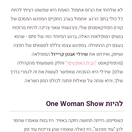
לא שלחתי את הג'וס אתמול. האמת היא שפשוט רציתי להיות
כל כולי בתוך הרגע. אתמול בערב התקיים המפגש המסכם של
קורס הפודקאסטים שלי, והרגשתי שאני צריכה להיות מרוכזת
בנשים המופלאות האלה, ברגע המיוחד הזה של סיום - שהוא
בעצם רק ההתחלה. במפגש עצמו צללנו לנושאים של הפצה
ושיווק, ואירחנו את
שירלי אבנון קרייזל
המופלאה
(מהפודקאסט
"הבית האופטימי"
וחלק משמעותי מהקהילה
שלנו). שירלי היא ההוכחה שאפשר לעשות את זה לגמרי בדרך
שלך, והיא ענתה על שאלות ונתנה לכולנו המון השראה.
להיות One Woman Show
כשסיימנו, הייתה תחושה חזקה באוויר. היו בנות שאמרו שחסר
להן "עוד מפגש", היו כאלה שאמרו שהן צריכות עוד זמן