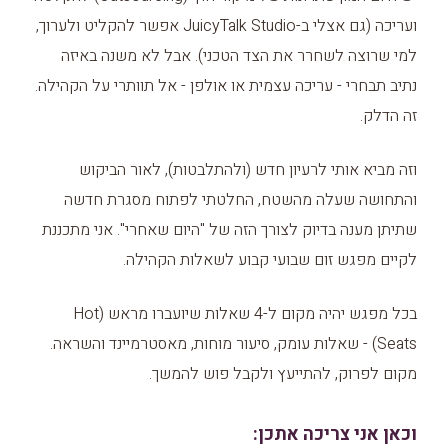
ועריכה (גם אצלי ב-JuicyTalk Studio אפשר להקליט ולערוך,
למי שרוצה לשחרר את הצד הטכני). אבל לא משנה באיזה
נתיב תבחרי - עריכה עצמית או אולפן - אל תוותרי על הקהילה.
זה הדלק.
וזה מביא אותי לרעיון חדש (ולהתלבטות), לאור הביקוש
והתחושה שעלה מהשטח, החלטתי לפתוח מסגרת חדשה
שתיתן מענה בדיוק לצורך הזה של "היום שאחרי". אני מתכננת
לקיים מפגש זום שבועי קבוע לשאלות הקהילה.
בכל מפגש יהיה מקום ל-4 שאלות שיועברו מראש (Hot
Seats) - שאלות עומק, סיעור מוחות, מאסטרמיינד והשראה.
מקום לפרוק, להתייעץ ולקבל פוש להמשך.
וכאן אני צריכה אתכן: