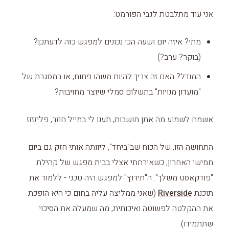
אני עוד מתלבטת לגבי הפורמט:
מתי? איזה יום ושעה הכי נכונים למפגש כזה לדעתכן?
(בוקר? ערב?)
המודל? האם זה צריך להיות משהו פתוח, או במסגרת של
"מועדון מנויות" בתשלום סמלי שיוצר מחויבות?
אשמח לשמוע מה אתן חושבות, תענו לי במייל חוזר, פליזזזז.
התחושה הזו, של הכוח שב"ביחד", ליוותה אותי חזק גם ביום
חמישי האחרון, כשאירחתי אצלי בבית מפגש של קהילת
"פודקאסט משלך". ה"תירוץ" למפגש היה טכני - ללמוד את
תוכנת
Riverside
(שאני ממליצה עליה בחום כי היא הופכת
את ההקלטה לפשוטה ואיכותית, מה שמעלה את הסיכוי
שתתמידו).