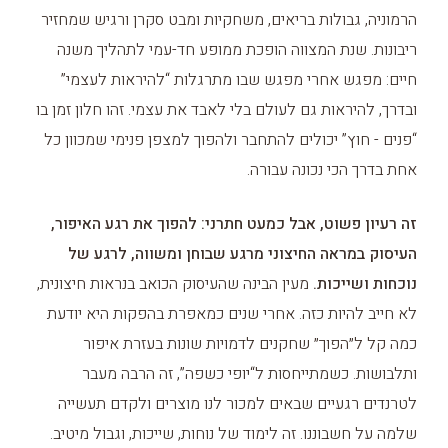
הרמוניה, גבולות בריאים, משחקיות ומבט סקרן ורגיש שמחזיר
ריבונות. שנת המצווה הופכת ממופע חד-עמי לתהליך משנה
חיים: מפגש אחרי מפגש שבו מתרגלות “להיראות לעצמי”
ובדרך, להיראות גם לעולם בלי לאבד את עצמי. זהו חלון זמן בו
“פנים - חוץ” יכולים להתחבר ולהפוך למצפן פנימי שמכוון כל
אחת בדרך הכי נכונה עבורה.
זה רעיון פשוט, אבל כמעט חתרני: להפוך את רגע האיפור,
העיסוק במראה החיצוני מרגע שבוחן ומשווה, לרגע של
נוכחות ושייכות.
מעין הבינה שהעיסוק הכואב בנראות חיצונית,
לא חייב להיות כזה. אחרי שנים כמאפרת בהפקות היא יודעת
כמה קל ל״הפוך״ שחקנים לדמויות שונות בעזרת איפור
ותלבושות. כשמתייחסות ל“יופי כשפה”, זה הרבה מעבר
לטרנדים רגעיים שבאים למכור לנו מוצרים ולקדם תעשייה
שלמה על חשבוננו. זה לימוד של נוחות, שייכות, וגבול מיטיב.