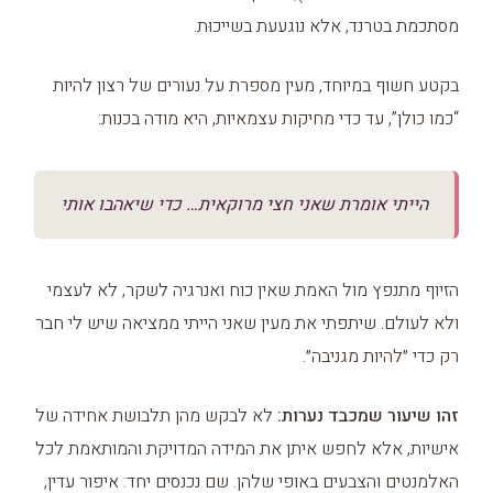
מסתכמת בטרנד, אלא נוגעעת בשייכוּת.
בקטע חשוף במיוחד, מעין מספרת על נעורים של רצון להיות
“כמו כולן”, עד כדי מחיקות עצמאיות, היא מודה בכנות:
הייתי אומרת שאני חצי מרוקאית… כדי שיאהבו אותי
הזיוף מתנפץ מול האמת שאין כוח ואנרגיה לשקר, לא לעצמי
ולא לעולם. שיתפתי את מעין שאני הייתי ממציאה שיש לי חבר
רק כדי ״להיות מגניבה״.
זהו שיעור שמכבד נערות:
לא לבקש מהן תלבושת אחידה של
אישיות, אלא לחפש איתן את המידה המדויקת והמותאמת לכל
האלמנטים והצבעים באופי שלהן. שם נכנסים יחד: איפור עדין,