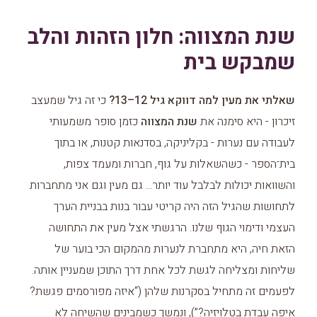
שנת המצווה: חלון הזהות והלב
שמבקש בית
שאלתי את מעין למה דווקא גיל 12–13?
כי זה גיל שמעצב
זיכרון - היא סימנה את
שנת המצווה
כזמן סופר משמעותי
לעבודה עם נערות - בקליניקה, בסדנאות קטנות, או בתוך
בית־הספר - כשהשאלות על גוף, חברות ומעמד צפות,
והשוואות יכולות לבלבל עוד יותר... גם מעין וגם אני מתחברות
לתחושות שהגיל הזה היה קריטי עבור בנות בבניית הערך
העצמי ודימוי הגוף שלנו. הרגשתי אצל מעין את התחושה
הזאת חיה, היא מתחברת לנערות מהמקום הכי בוער של
שליחות ומצליחה לגשת לכל אחת דרך התוכן שמעניין אותה.
לפעמים זה מתחיל בסקרנות שלהן (“איזה מפורסמים פגשת?
איפה עבדת בטלויזיה?”), ונמשך כשמבינים שהשיחה לא