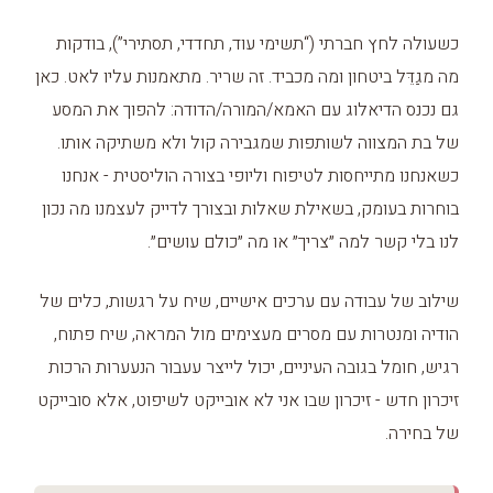
כשעולה לחץ חברתי (“תשימי עוד, תחדדי, תסתירי”), בודקות
מה מגַדֵּל ביטחון ומה מכביד. זה שריר. מתאמנות עליו לאט. כאן
גם נכנס הדיאלוג עם האמא/המורה/הדודה: להפוך את המסע
של בת המצווה לשותפות שמגבירה קול ולא משתיקה אותו.
כשאנחנו מתייחסות לטיפוח וליופי בצורה הוליסטית - אנחנו
בוחרות בעומק, בשאילת שאלות ובצורך לדייק לעצמנו מה נכון
לנו בלי קשר למה ״צריך״ או מה ״כולם עושים״.
שילוב של עבודה עם ערכים אישיים, שיח על רגשות, כלים של
הודיה ומנטרות עם מסרים מעצימים מול המראה, שיח פתוח,
רגיש, חומל בגובה העיניים, יכול לייצר עעבור הנעערות הרכות
זיכרון חדש - זיכרון שבו אני לא אובייקט לשיפוט, אלא סובייקט
של בחירה.