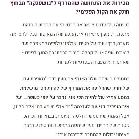
מכירות את התחושה שהמרדף ל״גושפנקה״ מבחוץ
חונק את הקול הפנימי?
בשיחה שלי עם מעין אריאב הרגשתי את התחושה הזאת
מתפוגגת, מעין מתארת את המסע שלה מאיפור ככלי להסוואה
כנערה, דרך שנים על סטים ואולפני טלויזיה כמאפרת ועד
ליצירת שפה - של קבלה וחיבור הרמוני בין החוץ לפנים -
שאותה היא מעבירה בסדנאות לנערות.
בתחילת השיחה שלנו הצגתי את מעין ככה: “
מאפרת עם
שליחות, שהחליפה את המרדף של להיות הכי מושלמת
במסע אמיץ של להיות הכי אני. נדבר על יופי כשפה… ועל
איך הופכים פגיעוּת לעוצמה.”
זה אולי נשמע כמו איזה סלוגן,
אבל האמת שזו ממש החלטה יומיומית. בבחירות הכי הכי
קטנות של החיים. מעין שיתפה בתחושה פרטית שהרבה
מאיתנו יכולות להתחבר ולהזהות איתו :