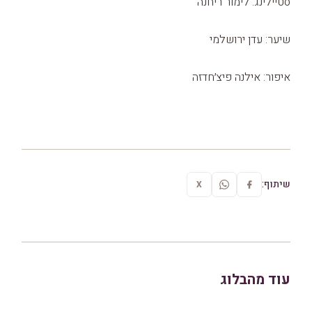
סטיילינג: לימור ריחנה
שיער: עדן ירושלמי
איפור: אילנה פיצ׳חדזה
שיתוף:
X
עוד מהבלוג