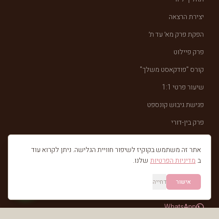
יצירת הרצאה
הפקת פרק מא׳ עד ת׳
פרק פיילוט
קורס "פודקאסט משלך"
שיעור פרטי 1:1
פגישת גיבוש קונספט
פרק בין-דורי
אתר זה משתמש בקוקיז לשיפור חוויית הגלישה. ניתן לקרוא עוד
יצירת קשר
ב
מדיניות הפרטיות
שלנו.
050-5838908
אישור
דחייה
ray@juicytalk.studio
WhatsApp