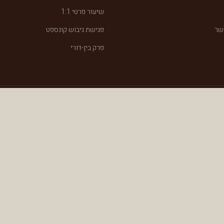
שיעור פרטי 1:1
שר
פגישת גיבוש קונספט
פרק בין-דורי
 האתר ללא רשות מפורשת.