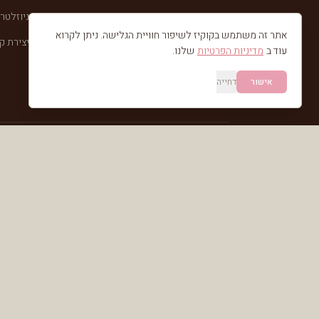
ניוזלטר
אתר זה משתמש בקוקיז לשיפור חוויית הגלישה. ניתן לקרוא
יצירת ק
עוד ב
מדיניות הפרטיות
שלנו.
אישור
דחייה
© כל הזכויות שמורות לריי שגב,
2026
. אין לעשות כל שימוש בתכני