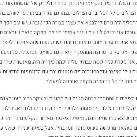
וד. משלב הרעיון והקריאייטיב, דרך בחירה וליהוק של המשתתפות הנכ
הצילום כולל הכל וביום הצילום עצמו גם עזרה בבימוי, עד לשלב בח
התהליך הזה גורם לי לבטא את עצמי בצורה הכי טובה שיש וגם הפך ל
זרתו אני יכולה לעשות שינוי אמיתי בעולם. הפקה כזאת שנראית טו
א אישית עבור מותגים אחרים והם משתכנעים שזה אפשרי לייצר גיו
נה. אני כל כך מרוצה ממהפקה הזאת, גם כשאני מסתכלת על התמונ
 אני נזכרת כמה קשה עבדתי עליה וכמה כיף זה היה. מאושרת שהיום 
 שלי ואייצר עוד המון דימויים מגוונים יחד עם הדוגמניות החדשות 
 נותן לי כל כך הרבה תקווה ואנרגיה לפעולה.
 הצילום השתתפתי בכמה סטים של תמונות ובעיקר ברוב הזמן דאגתי
ה לי ביום הצילום, להסעות, הלבשה, מים וכיבוד לכולם. דאגתי להיו
וג שיצא כמו שאני רוצה, ואפילו צילמתי מאחורי הקלעים בוידאו. כ
ם כזה אני מרגישה פשוט סופר וומן בחיי. אבל בעיקר שמחה שאני ע