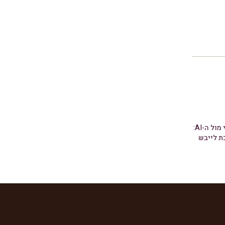
האלגוריתם האנושי מול ה-AI:
ת לייבש