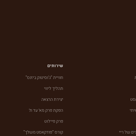
שירותים
חוויית "ג'וסיטוק ביזנס"
תהליך ליווי
סט
יצירת הרצאה
יתי
הפקת פרק מא׳ עד ת׳
פרק פיילוט
ם של ריי
קורס "פודקאסט משלך"