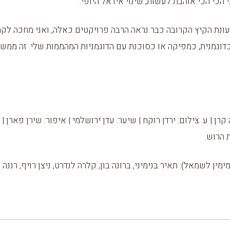
 הכי הכי אוהבת לעשות, שינוי אידאל היופי.
ונת הקיץ הקרובה כבר נראה הרבה פרויקטים כאלה, ואני מחכה לק
דוגמנית, כמפיקה או כסוכנת עם הדוגמניות המהממות שלי. זה ממש
 קרן | ע. צילום: ירדן רוקח | שיער: עדן ירושלמי | איפור: שירן פארן | 
 הרוש.
מימין לשמאל): תאיר בנימיני, ברונה בון, קלרה לנדרט, ניצן רויף, רננה ל