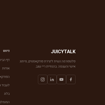
JUICYTALK
ניווט
דף הבית
פלטפורמה נשית ליצירת פודקאסטים, מיתוג
אישי והעצמה. בהנחיית ריי שגב.
אודות
הפודקא
לעבוד א
בלוג
המומלצי