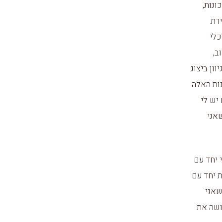
ונות,
ירת
כלי
ב,
ון ביצוג
ות האלה
יש לי
שאני
 יחד עם
ת יחד עם
שאני
ושה את