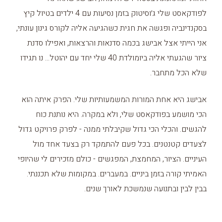
לפודקאסט שלי ג׳וסיטוק בזמן נסיעות עם 4 ילדים בטיול קיץ
בסקנדינביה ופגשה את חגית כשהגיעה אליה לקורס גינון עונתי,
אני הייתי אצל אבישג בכמה סדנאות והרצאות, ואפילו סדנת
ציור שהגעתי אליה ביומולדת 40 שלי יחד עם יהוטל... נו תגידו
שלא הכל מתחבר.
אבישג היא אחת המורות המשמעותיות שלי. הפרק איתה הוא
הכי מושמע בפודקאסט שלי, ולא במקרה. היא נותנת כוח
להגשים. והכלי הכי גדול שקיבלתי ממנה - לפרק פרויקט גדול
לצעדים קטנטנים. בכל פעם להתמקד רק בצעד אחד מול
העיניים. הציור, המחמצת, המפגשים - כולם מזכירים לי שהיופי
האמיתי קורה בזמן ביניים. במעברים. במקומות שלא תכננתי.
בבין לבין ובתנועה שנמשכת לאורך שנים.