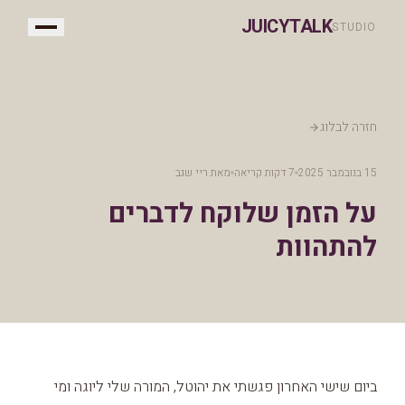
JUICYTALK
STUDIO
חזרה לבלוג
15 בנובמבר 2025
7 דקות קריאה
מאת
ריי שגב
על הזמן שלוקח לדברים
להתהוות
ביום שישי האחרון פגשתי את יהוטל, המורה שלי ליוגה ומי