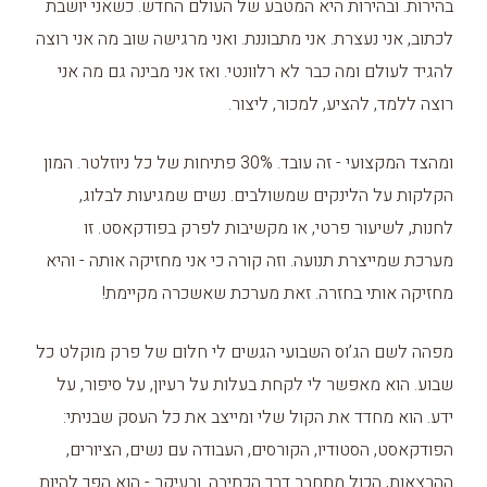
בהירות. ובהירות היא המטבע של העולם החדש. כשאני יושבת
לכתוב, אני נעצרת. אני מתבוננת. ואני מרגישה שוב מה אני רוצה
להגיד לעולם ומה כבר לא רלוונטי. ואז אני מבינה גם מה אני
רוצה ללמד, להציע, למכור, ליצור.
ומהצד המקצועי - זה עובד. 30% פתיחות של כל ניוזלטר. המון
הקלקות על הלינקים שמשולבים. נשים שמגיעות לבלוג,
לחנות, לשיעור פרטי, או מקשיבות לפרק בפודקאסט. זו
מערכת שמייצרת תנועה. וזה קורה כי אני מחזיקה אותה - והיא
מחזיקה אותי בחזרה. זאת מערכת שאשכרה מקיימת!
מפהה לשם הג’וס השבועי הגשים לי חלום של פרק מוקלט כל
שבוע. הוא מאפשר לי לקחת בעלות על רעיון, על סיפור, על
ידע. הוא מחדד את הקול שלי ומייצב את כל העסק שבניתי:
הפודקאסט, הסטודיו, הקורסים, העבודה עם נשים, הציורים,
ההרצאות, הכול מתחבר דרך הכתיבה. ובעיקר - הוא הפך להיות