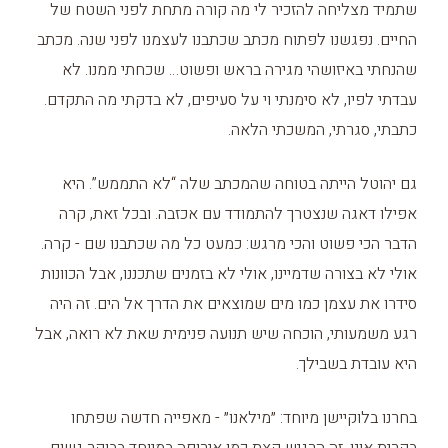
שתמיד מצליחה להזכיר לי מה קורה מתחת לפני השטח של
החיים. נפגשנו לפתוח מכתב שכתבנו לעצמנו לפני שנה. מכתב
שהנחתי באיזושהי מגירה בראש ופשוט… שכחתי ממנו. לא
עבדתי לפיו, לא סימנתי וי על סעיפים, לא בדקתי מה התקדם.
כתבתי, סגרתי, המשכתי הלאה.
גם יהוטל הייתה בטוחה שהמכתב שלה “לא התממש”. היא
אפילו דאגה שנצטרך להתמודד עם אכזבה. ובכל זאת, קרה
הדבר הכי פשוט והכי מרגש: כמעט כל מה שכתבנו שם - קרה.
אולי לא בצורה שדמיינו, אולי לא בזמנים שתכננו, אבל הכוונות
סידרו את עצמן כמו מים שמוצאים את הדרך אל הים. זה היה
רגע משמעותי, הוכחה שיש תנועה פנימית שאת לא רואה, אבל
היא עובדת בשבילך.
בחרנו בלוקיישן מיוחד: ״מילאנו״ - מאפייה חדשה שפתחו