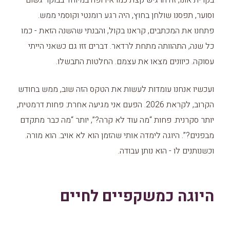
בקרית אונו, זה הרגיש קצת כמו אירופה במיוחד בבוקר גשום
וסוער, תפסנו שולחן בחוץ, היה רגע רומנטי וקוסמי ממש.
פתחנו את המכתבים, קראנו בקול, והבנתי שהשנה הזאת - כמו
כל שנה, התהוותה מתחת לרדאר. דברים זזו גם כשאני הייתי
עסוקה. כיוונים מצאו את עצמם. החלטות התבשלו.
ועכשיו אנחנו עומדות לעשות את הטקס הזה שוב, ממש בחודש
הקרוב, לקראת 2026. הפעם אני מגיעה אחרת: פחות דרמטית,
יותר סקרנית. פחות “מה עוד לא קרה?”, יותר “מה כבר מתקדם
מבפנים?”. היוגה לימדה אותי שהזמן הוא לא אויב. הוא מורה.
וכשנותנים לו - הוא נותן עבודה.
היוגה כמשקפיים לחיים