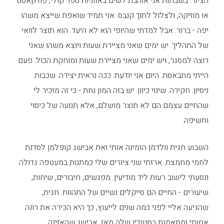
הציור. בשבתות אני אוהבת לשים באוזניות ספר קולי, פודקאסט
או מוזיקה, ולצלול לתוך קנבס. אני תמיד שואפת שייצא משהו
יפה - ברור. אבל למדתי שהיופי הוא לא היעד. הוא תוצר לוואי
של התהליך. יש ימים שאני מציירת שעות ויוצא משהו שאני
רוצה למסגר, ויש ימים שאני מציירת שעות ומוחקת הכול. פעם
הייתי מתבאסת. היום אני יודעת: ככה נראית יצירה. שכבות.
ניסיון. חקירה. שינוי כיוון. יש בזה המון נחת - כי זה מזכיר לי
שהחיים עצמם הם לא תוצר מושלם, אלא תנועה של כיסוי
וחשיפה.
השבוע חגית וולדמן הזמינה אותי ואת אבישג קופלמן לסדנת
לחמי מחמצת. ארזתי שני ציורים שלי כמתנות במעטפה גדולה
ונסעתי לישוב רעות ליד מודיעין. מפגשים, חיבורים, שיחות,
שיעורים - החיים הם סייקלים נשיים של התהוות. חגית,
שהגיעה אליי לפני כמה שנים לייעוץ, כך היא הכירה את רונה
אחותי ומתאמנת בסטודיו שלה מאז, אבישג שהאזינה