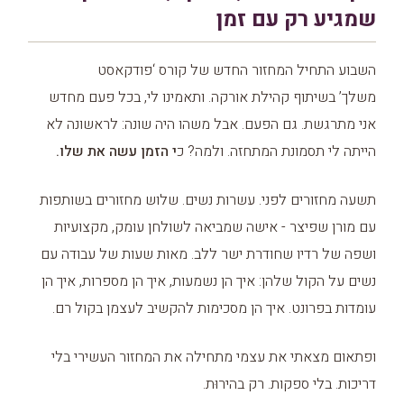
שמגיע רק עם זמן
השבוע התחיל המחזור החדש של קורס ‘פודקאסט
משלך’ בשיתוף קהילת אורקה. ותאמינו לי, בכל פעם מחדש
אני מתרגשת. גם הפעם. אבל משהו היה שונה: לראשונה לא
הייתה לי תסמונת המתחזה. ולמה? כ
י הזמן עשה את שלו.
תשעה מחזורים לפני. עשרות נשים. שלוש מחזורים בשותפות
עם מורן שפיצר - אישה שמביאה לשולחן עומק, מקצועיות
ושפה של רדיו שחודרת ישר ללב. מאות שעות של עבודה עם
נשים על הקול שלהן: איך הן נשמעות, איך הן מספרות, איך הן
עומדות בפרונט. איך הן מסכימות להקשיב לעצמן בקול רם.
ופתאום מצאתי את עצמי מתחילה את המחזור העשירי בלי
דריכות. בלי ספקות. רק בהירוּת.