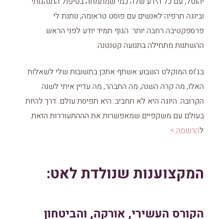
יהוטל, עם כל הידע שלה כמי שמתמחה בטיפול התנהגותי
וביוגה תרפיה לאנשים עם פוסט טראומה, נותנת לי
פרספקטיבה רחבה יותר: הגוף תמיד יודע לפני הראש.
ההשתנות מתחילה בתנועה קטנטנה.
בג’וס המוקלט השבוע אשתף אתכן בתשובות שלי לשאלות
האלו, מה קרה השנה, מה התבהר, מה עדיין איתי לשנה
הקרובה. היוגה היא לא תחביב. היא תפיסת עולם. דרך להיות
בעולם עם משקפיים שמאפשרות את הההתעוררות הזאת.
ל
הרשמה >
המקצוענות שנולדת לאט:
הקורס העשירי, אורקה, והביטחון