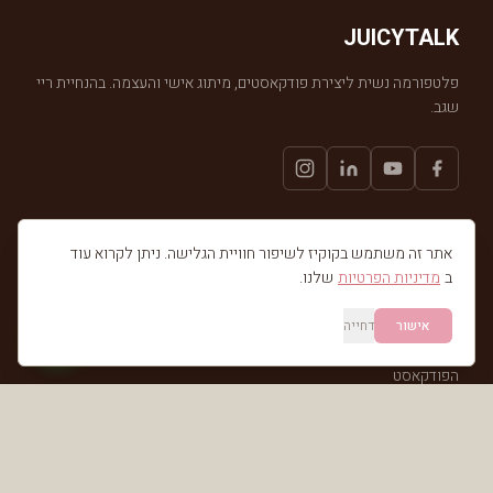
JUICYTALK
פלטפורמה נשית ליצירת פודקאסטים, מיתוג אישי והעצמה. בהנחיית ריי
שגב.
אתר זה משתמש בקוקיז לשיפור חוויית הגלישה. ניתן לקרוא עוד
ניווט
ב
מדיניות הפרטיות
שלנו.
דף הבית
אישור
דחייה
אודות
הפודקאסט
לעבוד איתי
בלוג